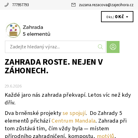
777957793
zuzana.rezacova
@
zajecihora.cz
0 Kč
0 ks /
ZAHRADA ROSTE. NEJEN V
ZÁHONECH.
29.6.2026
Každé jaro nás zahrada překvapí. Letos víc než kdy
dřív.
Dva brněnské projekty
se spojují
. Do Zahrady 5
elementů přichází
Centrum Mandala
. Zahrada při
tom zůstává tím, čím vždy byla — místem
přírodního zahradničení, kompostu,
motýlů
,