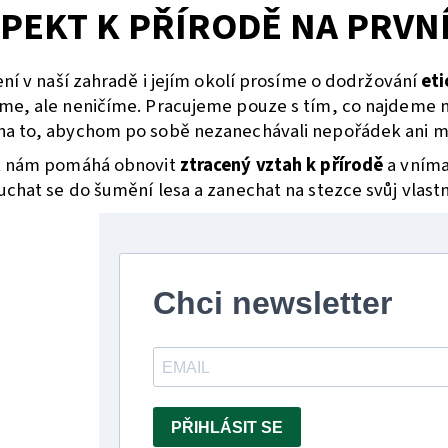
PEKT K PŘÍRODĚ NA PRVN
ení v naší zahradě i jejím okolí prosíme o dodržování
eti
me, ale neničíme. Pracujeme pouze s tím, co najdeme na
a to, abychom po sobě nezanechávali nepořádek ani mat
t nám pomáhá obnovit
ztracený vztah k přírodě
a vnímat
chat se do šumění lesa a zanechat na stezce svůj vlastn