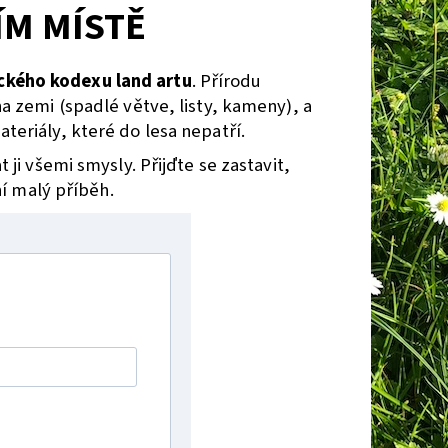
ÍM MÍSTĚ
ckého kodexu land artu
. Přírodu
 zemi (spadlé větve, listy, kameny), a
eriály, které do lesa nepatří.
 ji všemi smysly. Přijďte se zastavit,
í malý příběh.