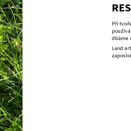
RES
Při tvoř
používá
dbáme n
Land ar
zaposlou