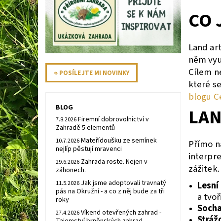
CO 
Land art
něm vyu
Cílem ne
⇒ POSÍLEJTE MI NOVINKY
které se
blogu C
BLOG
LAN
Firemní dobrovolnictví v
7.8.2026
Zahradě 5 elementů
Mateřídoušku ze semínek
10.7.2026
Přímo 
nejlíp pěstují mravenci
interpre
Zahrada roste. Nejen v
29.6.2026
zážitek
záhonech.
Jak jsme adoptovali travnatý
Lesní 
11.5.2026
pás na Okružní - a co z něj bude za tři
a tvoř
roky
Socha
Víkend otevřených zahrad -
27.4.2026
Stráž