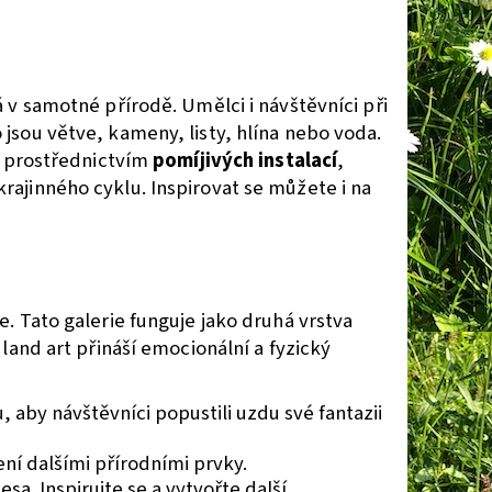
 v samotné přírodě. Umělci i návštěvníci při
jsou větve, kameny, listy, hlína nebo voda.
gu prostřednictvím
pomíjivých instalací
,
rajinného cyklu. Inspirovat se můžete i na
e. Tato galerie funguje jako druhá vrstva
 land art přináší emocionální a fyzický
 aby návštěvníci popustili uzdu své fantazii
ní dalšími přírodními prvky.
sa. Inspirujte se a vytvořte další