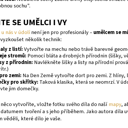
bnou sochu".
TE SE UMĚLCI I VY
 u nás v údolí
není jen pro profesionály –
umělcem se mů
vyzkoušet několik technik:
ly z listí:
Vytvořte na mechu nebo trávě barevné geomet
eje stromů:
Pomocí bláta a drobných přírodnin (šišky, 
y z přírodnin:
Navlékněte šišky a listy na přírodní prová
ítr.)
pro zemi:
Na Den Země vytvořte dort pro zemi. Z hlíny, lis
čky pro skřítky:
Taková klasika, která se neomrzí. V údol
vte jim domečky.
něco vytvoříte, vložte fotku svého díla do naší
mapy
, 
s datumem tvoření a s jeho příběhem.
Jako autora díla 
věděli, které dílo je vaše.