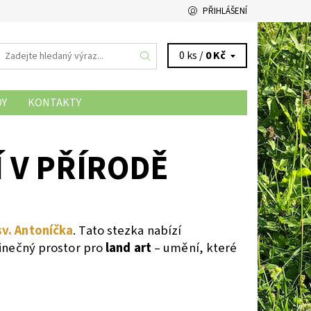
PŘIHLÁŠENÍ
0 ks /
0 Kč
DY
KONTAKTY
 V PŘÍRODĚ
v. Antoníčka
. Tato stezka nabízí
dinečný prostor pro
land art
– umění, které