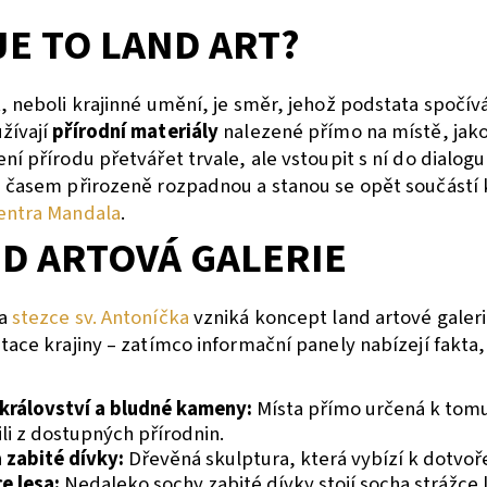
JE TO LAND ART?
, neboli krajinné umění, je směr, jehož podstata spočívá
žívají
přírodní materiály
nalezené přímo na místě, jako 
ní přírodu přetvářet trvale, ale vstoupit s ní do dialo
 časem přirozeně rozpadnou a stanou se opět součástí k
entra Mandala
.
D ARTOVÁ GALERIE
na
stezce sv. Antoníčka
vzniká koncept land artové galeri
tace krajiny – zatímco informační panely nabízejí fakta,
.
království a b
ludné kameny:
Místa přímo určená k tomu,
ili z dostupných přírodnin.
 zabité dívky:
Dřevěná skulptura, která vybízí k dotvoře
ce lesa:
Nedaleko sochy zabité dívky stojí socha strážce le