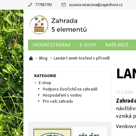
777957793
zuzana.rezacova
@
zajecihora.cz
ÚVODNÍ STRÁNKA
E-SHOP
NAŠE AKCE
OBCHODNÍ PODMÍNKY
Blog
Landart aneb tvoření v přírodě
LA
KATEGORIE
E-shop
Podpora živočichů na zahradě
11.3.2026
Hospodaření s vodou
Zahrada
Pro vaši zahradu
návštěvn
vzniká p
Venkovní