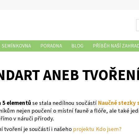
SEMÍNKOVNA
PORADNA
BLOG
PŘÍBĚH NAŠÍ ZAHRA
NDART ANEB TVOŘENÍ
 5 elementů
se stala nedílnou součástí
Naučné stezky s
íkům nejen poučení o místní fauně a flóře, ale také je
římo v náruči přírody.
 tvoření je součástí i našeho
projektu Kdo jsem?