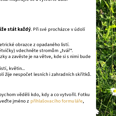
že stát každý
. Při své procházce v údolí
rické obrazce z opadaného listí.
větvičky) vdechněte stromům „tvář“.
zky a zavěste je na větve, kde si s nimi bude
tí, květin...
í žije nespočet lesních i zahradních skřítků.
abychom věděli kdo, kdy a co vytvořil. Fotku
uveďte jméno z
přihlašovacího formuláře
,