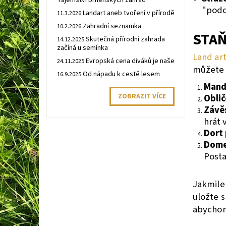
Tajemství brněnských zahrad
"podo
Landart aneb tvoření v přírodě
11.3.2026
Zahradní seznamka
10.2.2026
STAŇ
Skutečná přírodní zahrada
14.12.2025
začíná u semínka
Land art
Evropská cena diváků je naše
24.11.2025
můžete 
Od nápadu k cestě lesem
16.9.2025
Manda
ZOBRAZIT VÍCE
Oblič
Závěs
hrát v
Dort 
Dome
Posta
Jakmile 
uložte 
abychom 