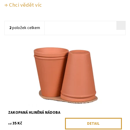
⇒ Chci vědět víc
2
položek celkem
Zakopané porézní hliněné nádoby poskytují rostlinám ve svém
okolí přesně takové množství vody, jaké rostliny potřebují. A to
beze ztrát, bez elektřiny a bez potřebných senzorů.
Dostupnost:
Na dotaz
ZAKOPANÁ HLINĚNÁ NÁDOBA
35 Kč
DETAIL
od