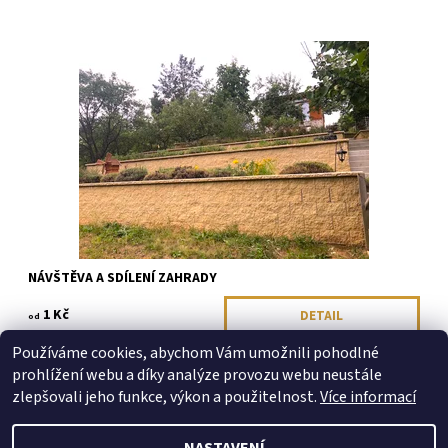
Přijďte k nám posedět do přírody, užít si výhledy do krajiny a
pobýt v oáze klidu. Přijďte se podívat jak fungují zakopané
hliněné nádoby, budky a krmítka v praxi. Pojďte se...
Dostupnost:
Skladem
NÁVŠTĚVA A SDÍLENÍ ZAHRADY
1 Kč
DETAIL
od
Používáme cookies, abychom Vám umožnili pohodlné
prohlížení webu a díky analýze provozu webu neustále
zlepšovali jeho funkce, výkon a použitelnost.
Více informací