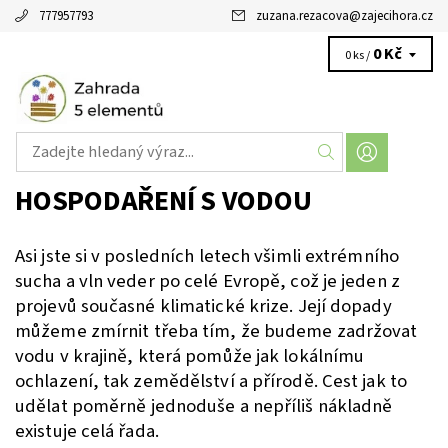
777957793
zuzana.rezacova
@
zajecihora.cz
0 Kč
0 ks /
HOSPODAŘENÍ S VODOU
Asi jste si v posledních letech všimli extrémního
sucha a vln veder po celé Evropě, což je jeden z
projevů současné klimatické krize. Její dopady
můžeme zmírnit třeba tím, že budeme zadržovat
vodu v krajině, která pomůže jak lokálnímu
ochlazení, tak zemědělství a přírodě. Cest jak to
udělat poměrně jednoduše a nepříliš nákladně
existuje celá řada.