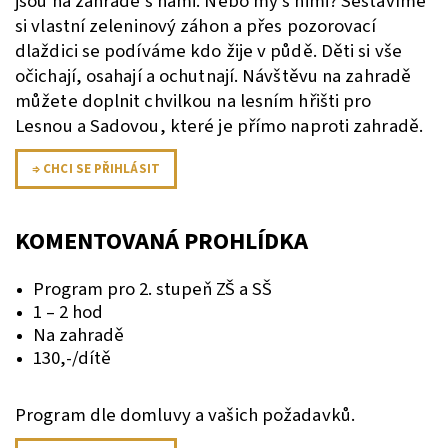
jsou na zahradě s námi. Nebo my s nimi? Sestavíme
si vlastní zeleninový záhon a přes pozorovací
dlaždici se podíváme kdo žije v půdě. Děti si vše
očichají, osahají a ochutnají. Návštěvu na zahradě
můžete doplnit chvilkou na lesním hřišti pro
Lesnou a Sadovou, které je přímo naproti zahradě.
⇒ CHCI SE PŘIHLÁSIT
KOMENTOVANÁ PROHLÍDKA
Program pro 2. stupeň ZŠ a SŠ
1 – 2 hod
Na zahradě
130,-/dítě
Program dle domluvy a vašich požadavků.