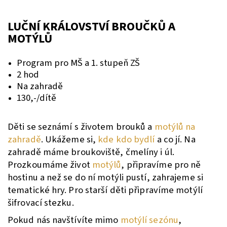
LUČNÍ KRÁLOVSTVÍ BROUČKŮ A
MOTÝLŮ
Program pro MŠ a 1. stupeň ZŠ
2 hod
Na zahradě
130,-/dítě
Děti se seznámí s životem brouků a
motýlů na
zahradě
. Ukážeme si,
kde kdo bydlí
a co jí. Na
zahradě máme broukoviště, čmelíny i úl.
Prozkoumáme život
motýlů
, připravíme pro ně
hostinu a než se do ní motýli pustí, zahrajeme si
tematické hry. Pro starší děti připravíme motýlí
šifrovací stezku.
Pokud nás navštívíte mimo
motýlí sezónu
,