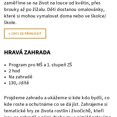
zaměříme se na život na louce od květin, přes
brouky až po žížalu. Děti dostanou omalovánky,
které si mohou vymalovat doma nebo ve školce/
škole.
⇒ CHCI SE PŘIHLÁSIT
HRAVÁ ZAHRADA
Program pro MŠ a 1. stupeň ZŠ
2 hod
Na zahradě
130,-/dítě
Projdeme zahradu a ukážeme si kde kdo bydlí, co
kde roste a ochutnáme co se dá jíst.
Zahrajeme si
tematické hry ze života rostlin i živočichů, kteří