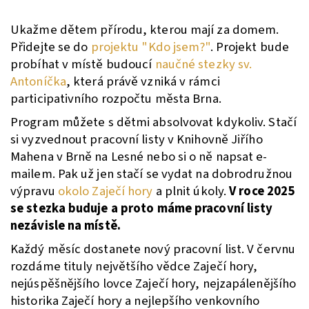
Ukažme dětem přírodu, kterou mají za domem.
Přidejte se do
projektu "Kdo jsem?"
. Projekt bude
probíhat v místě budoucí
naučné stezky sv.
Antoníčka
, která právě vzniká v rámci
participativního rozpočtu města Brna.
Program můžete s dětmi absolvovat kdykoliv. Stačí
si vyzvednout pracovní listy v Knihovně Jiřího
Mahena v Brně na Lesné nebo si o ně napsat e-
mailem. Pak už jen stačí se vydat na dobrodružnou
výpravu
okolo Zaječí hory
a plnit úkoly.
V roce 2025
se stezka buduje a proto máme pracovní listy
nezávisle na místě.
Každý měsíc dostanete nový pracovní list. V červnu
rozdáme tituly největšího vědce Zaječí hory,
nejúspěšnějšího lovce Zaječí hory, nejzapálenějšího
historika Zaječí hory a nejlepšího venkovního