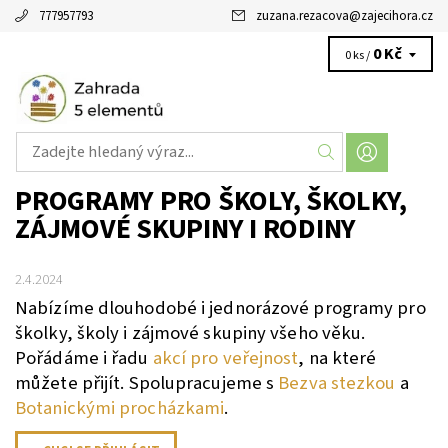
777957793
zuzana.rezacova
@
zajecihora.cz
0 Kč
0 ks /
PROGRAMY PRO ŠKOLY, ŠKOLKY,
ZÁJMOVÉ SKUPINY I RODINY
2.4.2024
Nabízíme dlouhodobé i jednorázové programy pro
školky, školy i zájmové skupiny všeho věku.
Pořádáme i řadu
akcí pro veřejnost
, na které
můžete přijít.
Spolupracujeme s
Bezva stezkou
a
Botanickými procházkami
.