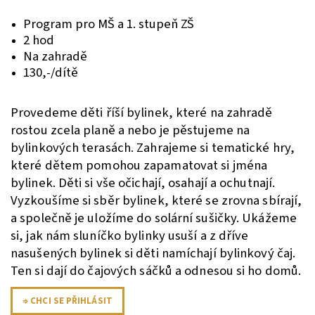
Program pro MŠ a 1. stupeň ZŠ
2 hod
Na zahradě
130,-/dítě
Provedeme děti říší bylinek, které na zahradě
rostou zcela planě a nebo je pěstujeme na
bylinkových terasách. Zahrajeme si tematické hry,
které dětem pomohou zapamatovat si jména
bylinek. Děti si vše očichají, osahají a ochutnají.
Vyzkoušíme si sběr bylinek, které se zrovna sbírají,
a společně je uložíme do solární sušičky. Ukážeme
si, jak nám sluníčko bylinky usuší a z dříve
nasušených bylinek si děti namíchají bylinkový čaj.
Ten si dají do čajových sáčků a odnesou si ho domů.
⇒ CHCI SE PŘIHLÁSIT