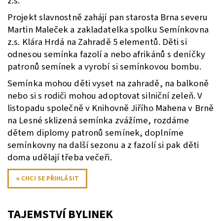
z.s.
Projekt slavnostně zahájí pan starosta Brna severu
Martin Maleček a zakladatelka spolku Semínkovna
z.s. Klára Hrdá na Zahradě 5 elementů. Děti si
odnesou semínka fazolí a nebo afrikánů s deníčky
patronů semínek a vyrobí si semínkovou bombu.
Semínka mohou děti vyset na zahradě, na balkoně
nebo si s rodiči mohou adoptovat silniční zeleň. V
listopadu společně v Knihovně Jiřího Mahena v Brně
na Lesné sklizená semínka zvážíme, rozdáme
dětem diplomy patronů semínek, doplníme
semínkovny na další sezonu a z fazolí si pak děti
doma udělají třeba večeři.
⇒ CHCI SE PŘIHLÁSIT
TAJEMSTVÍ BYLINEK