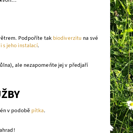
škvoři…
 větrem. Podpoříte tak
biodiverzitu
na své
s jeho instalací
.
lna), ale nezapomeňte jej v předjaří
UŽBY
azén v podobě
pítka
.
zahrad!