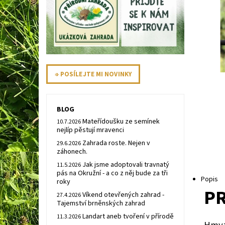
⇒ POSÍLEJTE MI NOVINKY
BLOG
Mateřídoušku ze semínek
10.7.2026
nejlíp pěstují mravenci
Zahrada roste. Nejen v
29.6.2026
záhonech.
Jak jsme adoptovali travnatý
11.5.2026
pás na Okružní - a co z něj bude za tři
Popis
roky
PR
Víkend otevřených zahrad -
27.4.2026
Tajemství brněnských zahrad
Landart aneb tvoření v přírodě
11.3.2026