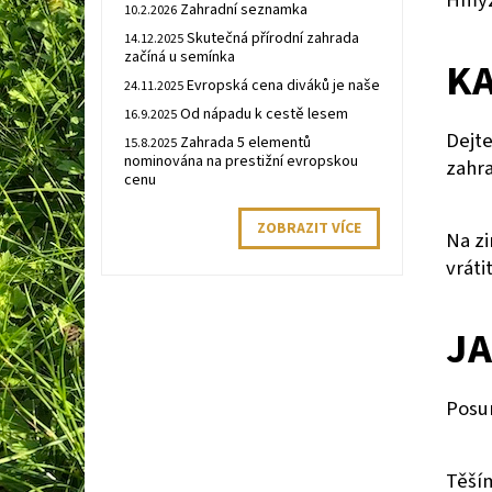
Hmyzí
Zahradní seznamka
10.2.2026
Skutečná přírodní zahrada
14.12.2025
začíná u semínka
KA
Evropská cena diváků je naše
24.11.2025
Od nápadu k cestě lesem
16.9.2025
Dejt
Zahrada 5 elementů
15.8.2025
nominována na prestižní evropskou
zahr
cenu
ZOBRAZIT VÍCE
Na zi
vráti
JA
Posu
Těším