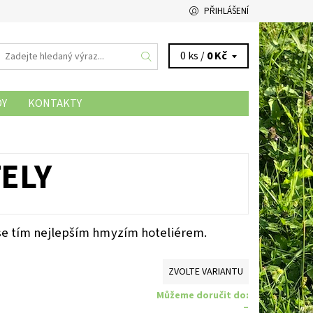
PŘIHLÁŠENÍ
0 ks /
0 Kč
DY
KONTAKTY
ELY
se tím nejlepším hmyzím hoteliérem.
ZVOLTE VARIANTU
Můžeme doručit do:
–