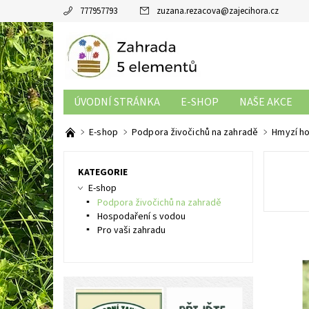
777957793
zuzana.rezacova
@
zajecihora.cz
ÚVODNÍ STRÁNKA
E-SHOP
NAŠE AKCE
OBCHODNÍ PODMÍNKY
E-shop
Podpora živočichů na zahradě
Hmyzí ho
KATEGORIE
E-shop
Podpora živočichů na zahradě
Hospodaření s vodou
Pro vaši zahradu