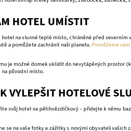
 hotel uvítají včelky samotářky, zlatoočka, slunéčka, 
M HOTEL UMÍSTIT
e hotel na slunné teplé místo, chráněné před severním
adě a pomůžete zachránit naši planetu.
Pomůžeme vám i 
mu je možné domek uklidit do nevytápěných prostor (ků
t na původní místo.
K VYLEPŠIT HOTELOVÉ SL
ňte svůj hotel na pětihvězdičkový – přidejte k němu b
e se na vaše fotky a zážitky s novými obyvateli vašich 