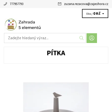
777957793
zuzana.rezacova
@
zajecihora.cz
0 Kč
0 ks /
PÍTKA