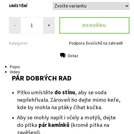
UMÍSTĚNÍ
-
+
Kategorie:
Podpora živočichů na zahradě
Dotaz
Tisk
Popis
Video
PÁR DOBRÝCH RAD
Pítko umístěte
do stínu
, aby se voda
nepřehřívala.
Zároveň ho dejte mimo keře,
kde by mohla na ptáky číhat kočka.
Aby se mohly napít i včely a motýli, dejte
do pítka
pár kamínků
(kromě pítka na
zavěšení).