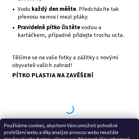
Vodu
každý den měňte
. Předcházíte tak
přenosu nemocí mezi ptáky.
Pravidelně pítko čistěte
vodou a
kartáčkem, případně přidejte trochu octa.
Těšíme se na vaše fotky a zážitky s novými
obyvateli vašich zahrad!
PÍTKO PLASTIA NA ZAVĚŠENÍ
Používáme cookies, abychom Vám umožnili pohodlné
prohlížení webu a díky analýze provozu webu neustále